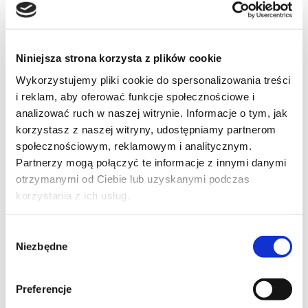
Niniejsza strona korzysta z plików cookie
Wykorzystujemy pliki cookie do spersonalizowania treści
i reklam, aby oferować funkcje społecznościowe i
analizować ruch w naszej witrynie. Informacje o tym, jak
korzystasz z naszej witryny, udostępniamy partnerom
społecznościowym, reklamowym i analitycznym.
Partnerzy mogą połączyć te informacje z innymi danymi
otrzymanymi od Ciebie lub uzyskanymi podczas
korzystania z ich usług.
Fotos de eventos y fiestas
Wybór
Niezbędne
zgody
de empresa
Preferencje
Graduación 2025
Graduación 2026