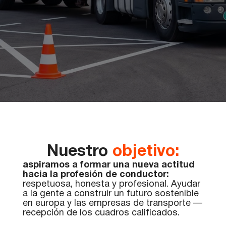
Curso corto
Curso largo
Curso largo sin examen
Curso largo a distancia
Tarjeta chip
Mapa de su estancia
Curso ADR
Invitación del Voivodato
Canje del carné de conducir
Conducción adicionalen la autoescuela
Reconversión del lituano
Trabajo de conductor en Europa
Nuestro
objetivo:
aspiramos a formar una nueva actitud
hacia la profesión de conductor:
respetuosa, honesta y profesional. Ayudar
a la gente a construir un futuro sostenible
en europa y las empresas de transporte —
recepción de los cuadros calificados.