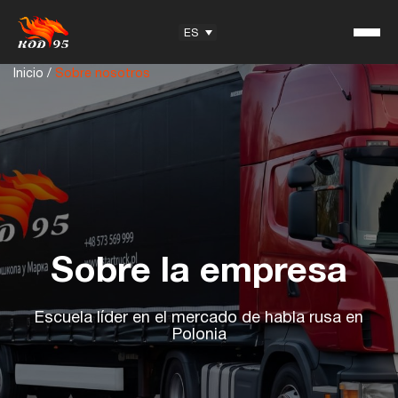
ES
Inicio
/
Sobre nosotros
KOD95 — Marca registrada
Testimonios
Centro de formación
Oferta para socios
Sobre la empresa
Escuela líder en el mercado de habla rusa en
Información útil
Polonia
Artículos
Preguntas del examen