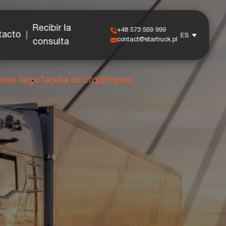
Recibir la
+48 573 569 999
tacto
ES
contact@startruck.pl
consulta
rso largo
Tarjeta de chip
Empleo