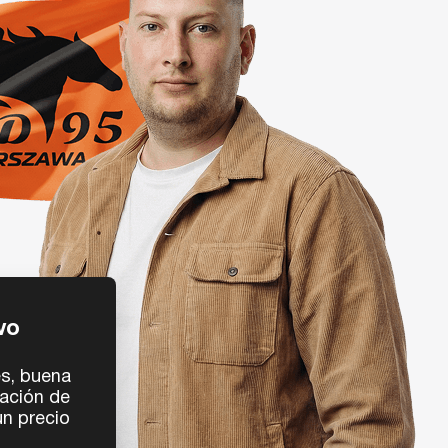
vo
s, buena
ación de
n precio