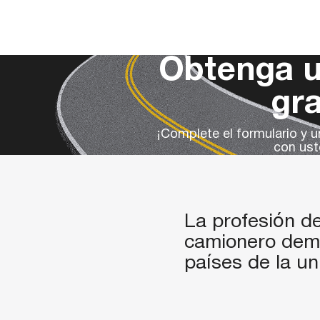
Obtenga u
gra
¡Complete el formulario y 
con ust
La profesión d
camionero
dema
países de la un