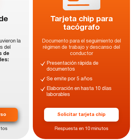
 de
Tarjeta chip para
tacógrafo
vieron la
Documento para el seguimiento del
s del
régimen de trabajo y descanso del
s de
conductor
les:
Presentación rápida de
documentos
Se emite por 5 años
Elaboración en hasta 10 días
laborables
rso
Solicitar tarjeta chip
utos
Respuesta en 10 minutos