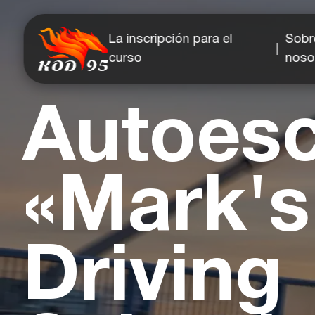
La inscripción para el
Sobr
curso
noso
Autoesc
«Mark's
Driving