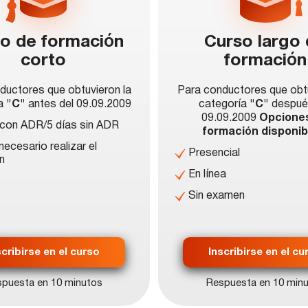
o de formación
Curso largo
corto
formación
ductores que obtuvieron la
Para conductores que obtu
ía
"C"
antes del 09.09.2009
categoría
"C"
despué
09.09.2009
Opcione
 con ADR/5 días sin ADR
formación disponib
necesario realizar el
Presencial
n
En línea
Sin examen
scribirse en el curso
Inscribirse en el cu
puesta en 10 minutos
Respuesta en 10 min