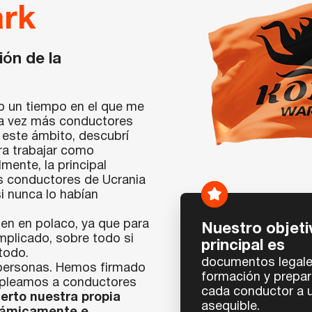
rk
ión de la
bo un tiempo en el que me
ada vez más conductores
este ámbito, descubrí
ra trabajar como
mente, la principal
os conductores de Ucrania
i nunca lo habían
amen en polaco, ya que para
Nuestro objeti
mplicado, sobre todo si
principal es
todo.
documentos legale
 personas. Hemos firmado
formación y prepar
mpleamos a conductores
cada conductor a u
erto nuestra propia
asequible.