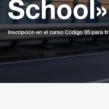
School»
Inscripción en el curso Código 95 para t
Trabajamos en el mercado
Hemos formado a m
desde
2018
año
000
personas