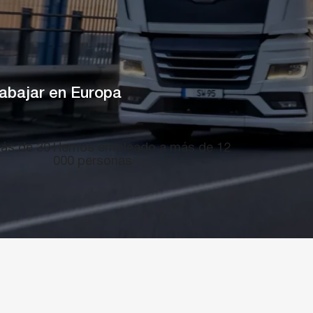
rabajar en Europa
ás de
30
Hemos empleado a más de
12
000
personas