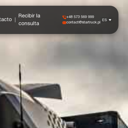
Recibir la
+48 573 569 999
tacto
ES
contact@startruck.pl
consulta