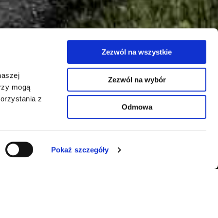
Zezwól na wszystkie
naszej
Zezwól na wybór
erzy mogą
orzystania z
¿Necesita un
Odmowa
código? ¡Póngase
en contacto con
nosotros!
Pokaż szczegóły