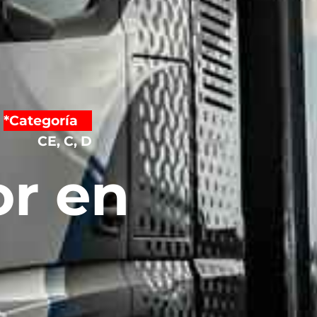
*Categoría
CE, C, D
or en