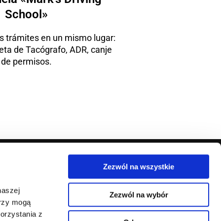
School»
os trámites en un mismo lugar:
jeta de Tacógrafo, ADR, canje
de permisos.
Zezwól na wszystkie
 Sp z o. o.
Business Center Kod95
naszej
Sp z o. o.
Zezwól na wybór
5-61-91
erzy mogą
NIF: 951-255-27-24
256845
orzystania z