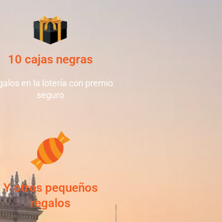
10 cajas negras
alos en la lotería con premio
seguro
Y otros pequeños
regalos