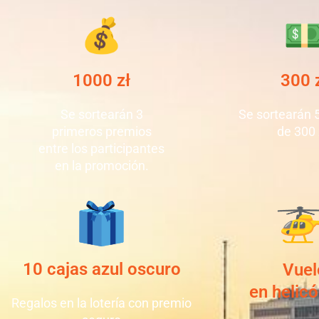
1000 zł
300 
Se sortearán 3
Se sortearán 
primeros premios
de 300 
entre los participantes
en la promoción.
10 cajas azul oscuro
Vuel
en helic
Regalos en la lotería con premio