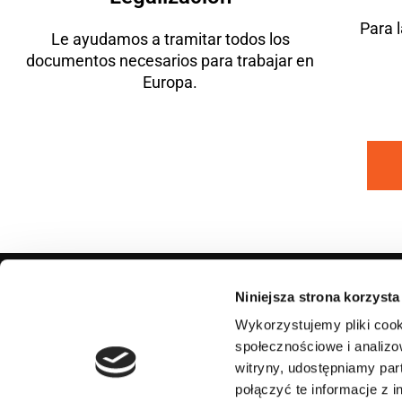
Para 
Le ayudamos a tramitar todos los
documentos necesarios para trabajar en
Europa.
Niniejsza strona korzysta
Wykorzystujemy pliki cook
Sobre 
społecznościowe i analizo
Política d
witryny, udostępniamy pa
połączyć te informacje z 
Condicio