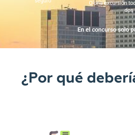
seguro
O una excursión to
dos
En el concurso solo p
¿Por qué deberí