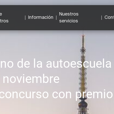
e
Nuestros
Información
Con
tros
servicios
no de la autoescuela
noviembre
n concurso con premio