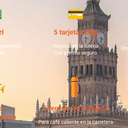
zł
5 tarjetas chip
5 premios
Regalos en la lotería
Reg
zł.
con premio seguro
o
5 termos de la marca
óptero
Para café caliente en la carretera