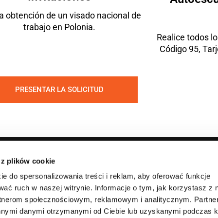
la obtención de un visado nacional de
trabajo en Polonia.
Realice todos l
Código 95, Tar
PRESENTAR LA SOLICITUD
 z plików cookie
Contacto
ie do spersonalizowania treści i reklam, aby oferować funkcje
Friedmann
nosotros
wać ruch w naszej witrynie. Informacje o tym, jak korzystasz z 
+48 573 569 999
e privacidad
NIF: 521-39
rtnerom społecznościowym, reklamowym i analitycznym. Partn
Lunes - Viernes 09:00
- 18:00
Regon: 521
innymi danymi otrzymanymi od Ciebie lub uzyskanymi podczas k
nes de uso