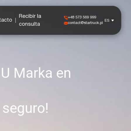
Recibir la
+48 573 569 999
tacto
ES
contact@startruck.pl
consulta
 U Marka en
 seguro!