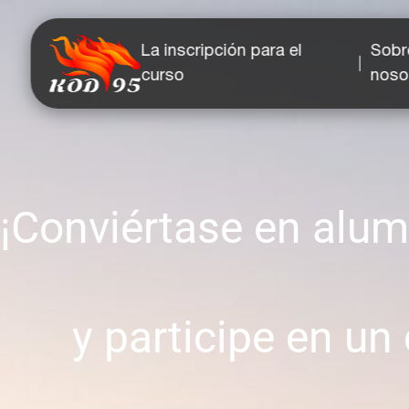
Facebook
YouTube
Instagram
TikTok
La inscripción para el
Sobr
curso
noso
¡Conviértase en alum
y participe en u