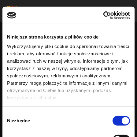
Facebook
YouTube
Instagram
TikTok
EN
Business Center Kod95
Sp z o. o.
Niniejsza strona korzysta z plików cookie
NIP: 951-255-27-24
Wykorzystujemy pliki cookie do spersonalizowania treści
Regon: 523476841
i reklam, aby oferować funkcje społecznościowe i
analizować ruch w naszej witrynie. Informacje o tym, jak
KRS: 0000998775
Student Reviews
korzystasz z naszej witryny, udostępniamy partnerom
KOD95 — Trademark
Training Center
społecznościowym, reklamowym i analitycznym.
Partnership
Partnerzy mogą połączyć te informacje z innymi danymi
Contact
otrzymanymi od Ciebie lub uzyskanymi podczas
+48 573 569 999
korzystania z ich usług.
Mon - Fri 09:00 - 18:00
Friedmann Sp z o. o.
Wybór
Useful information
Niezbędne
zgody
Articles
NIP: 521-395-61-91
Exam Questions
Regon: 521256845