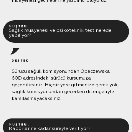
muayenesi geçmelerine yardımcı oluyoruz.
MÜŞTERI:
Sağlık muayenesi ve psikoteknik test nerede
yapılıyor?
DESTEK:
Sürücü sağlık komisyonundan Opaczewska
60D adresindeki sürücü kursumuza
geçebilirsiniz. Hiçbir yere gitmenize gerek yok,
sağlık komisyonundan geçerken dil engeliyle
karşılaşmayacaksınız.
MÜŞTERI:
Raporlar ne kadar süreyle veriliyor?