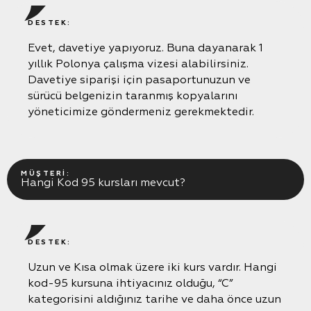
DESTEK:
Evet, davetiye yapıyoruz. Buna dayanarak 1
Kısa kurs
yıllık Polonya çalışma vizesi alabilirsiniz.
Uzun kurs
Davetiye siparişi için pasaportunuzun ve
Uzun Kursu Sınavsız
Uzaktan uzun kursu:
sürücü belgenizin taranmış kopyalarını
Çip Kart
yöneticimize göndermeniz gerekmektedir.
Oturma Kartı
Sürücüler için ADR Kursu
Voyvodalık Davetiyesi
Polonya’da Sürücü Belgesi Değişimi
Mark`ın sürücü kursundaek sürüş eğitimi
MÜŞTERI:
Litvanya’dan Polonya KOD95’e Geçiş Eğitimi
Hangi Kod 95 kursları mevcut?
Avrupa’da Şoför İşi
DESTEK:
Uzun ve Kısa olmak üzere iki kurs vardır. Hangi
kod-95 kursuna ihtiyacınız olduğu, “C”
kategorisini aldığınız tarihe ve daha önce uzun