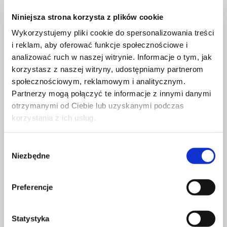
durumu, binalar, yapılar, teknik ekipman ve
diğer maddi nesnelerin korunması için tehdit
Niniejsza strona korzysta z plików cookie
oluşturan maddeler ve nesnelerdir.
Wykorzystujemy pliki cookie do spersonalizowania treści
i reklam, aby oferować funkcje społecznościowe i
analizować ruch w naszej witrynie. Informacje o tym, jak
korzystasz z naszej witryny, udostępniamy partnerom
MÜŞTERI:
Kısa kurs sonrası sınav var mı?
społecznościowym, reklamowym i analitycznym.
Partnerzy mogą połączyć te informacje z innymi danymi
otrzymanymi od Ciebie lub uzyskanymi podczas
korzystania z ich usług.
DESTEK:
Kısa kurs bitiminde sınava girmezsiniz. Kod-95
Wybór
plastik kartı hazır olduğunda, Avrupa’da
Niezbędne
zgody
uluslararası sürücü olarak çalışmak için gerekli
tüm belgelere sahip olacaksınız.
Preferencje
Statystyka
MÜŞTERI:
kod-95 kısa kursunda pratik dersler var mı?