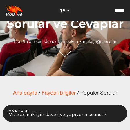
Facebook
YouTube
Instagram
TikTok
TR
Sorular ve Cevaplar
Kod 95 alırken sürücülerin sıkça karşılaştığı sorular
KOD95 — Ticari Marka
Öğrencilerimizin Yorumları
Eğitim Merkezi
Teklif için ortaklar
Ana sayfa
/
Faydalı bilgiler
/
Popüler Sorular
Faydalı bilgiler
MÜŞTERI:
Vize açmak için davetiye yapıyor musunuz?
Makaleler
Sınav Soruları