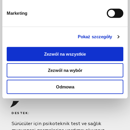
Marketing
DESTEK:
kod-95 kısa kursunda pratik dersler
Pokaż szczegóły
öngörülmemiştir, ancak ihtiyaç duyulması
halinde ek ücret karşılığında sahada ek dersler
Zezwól na wszystkie
alabilirsiniz.
Zezwól na wybór
MÜŞTERI:
Sağlık muayenesi ve psikoteknik test yapıyor
Odmowa
musunuz?
DESTEK:
Sürücüler için psikoteknik test ve sağlık