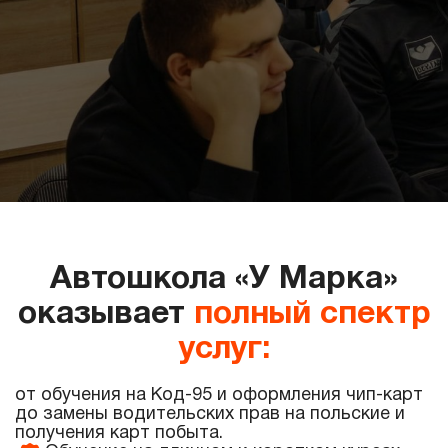
Короткий курс
Длинный курс
Длинный курс без экзамена
Длинный курс онлайн
Чип карта
Карта побыту
Курс АДР
Воеводское приглашение
Замена водительского удостоверения
Дополнительное вождение
Переобучение с литовского
Автошкола «У Марка»
Трудоустройство
оказывает
полный спектр
услуг:
от обучения на Код-95 и оформления чип-карт
до замены водительских прав на польские и
получения карт побыта.