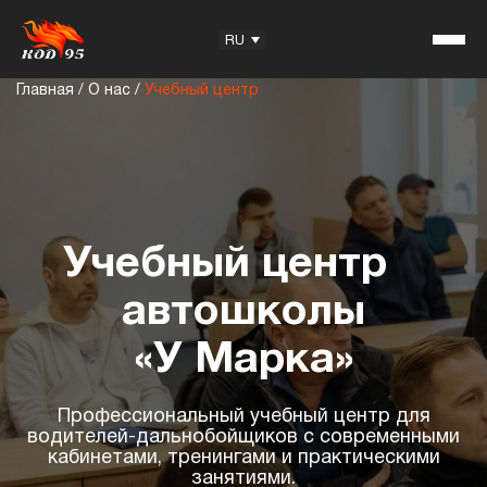
RU
Главная
/
О нас
/
Учебный центр
KOD95 — Товарный знак
Учебный центр
Учебный центр
Отзывы
Предложение для партнёров
автошколы
«У Марка»
Полезная информация
Профессиональный учебный центр для
Статьи
водителей-дальнобойщиков с современными
кабинетами, тренингами и практическими
Вопросы на экзамен
занятиями.