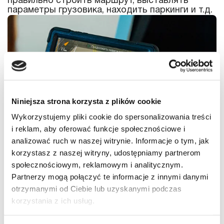
правильно строить маршрут, выставлять
параметры грузовика, находить паркинги и т.д.
Niniejsza strona korzysta z plików cookie
Wykorzystujemy pliki cookie do spersonalizowania treści
i reklam, aby oferować funkcje społecznościowe i
analizować ruch w naszej witrynie. Informacje o tym, jak
korzystasz z naszej witryny, udostępniamy partnerom
Симулятор
społecznościowym, reklamowym i analitycznym.
Partnerzy mogą połączyć te informacje z innymi danymi
Отличным дополнением нашего учебного
otrzymanymi od Ciebie lub uzyskanymi podczas
центра является 3D-симулятор вождения и
очки виртуальной реальности, благодаря
korzystania z ich usług.
которым ученики оттачивают до автоматизма
навыки вождения и парковки задним ходом