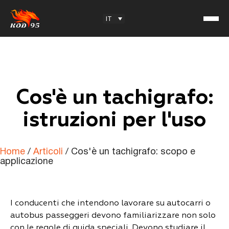
Facebook
YouTube
Instagram
TikTok
IT
Cos'è un tachigrafo:
CQC 95 — Marchio registrato
istruzioni per l'uso
Recensioni
Centro di formazione
Offerta per i soci
Home
/
Articoli
/
Cos'è un tachigrafo: scopo e
applicazione
Informazioni utili
I conducenti che intendono lavorare su autocarri o
Articoli
autobus passeggeri devono familiarizzare non solo
Domande per l’esame
con le regole di guida speciali. Devono studiare il