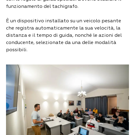
funzionamento del tachigrafo.
È un dispositivo installato su un veicolo pesante
Corso breve
che registra automaticamente la sua velocità, la
Corso lungo
distanza e il tempo di guida, nonché le azioni del
Lungo il corso senza esame
Lungo corso online
conducente, selezionate da una delle modalità
Carta chip
possibili.
Permesso di soggiorno
Invito del Voivodato
Sostituzione della patente di guida
Guida aggiuntivanell
Riqualificazione dal lituano
Occupazione