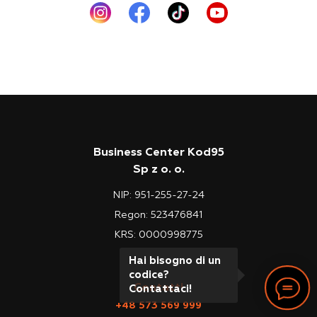
Business Center Kod95
Sp z o. o.
NIP: 951-255-27-24
Regon: 523476841
KRS: 0000998775
Hai bisogno di un
codice?
Contatti
Contattaci!
+48 573 569 999