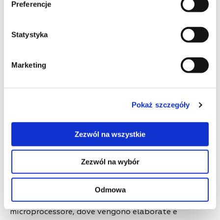
installazione del modello AETR.
Preferencje
Il dispositivo con modulo SKZI/NKM
(navigazione crittografica) viene utilizzato
Statystyka
principalmente su quelle macchine che
vengono utilizzate nel nostro paese.
Blocco SKZI. È una seria protezione dei dati,
Marketing
che viene sistematicamente implementata
nel registratore di bordo. Questo dispositivo
è buono perché ha il suo accelerometro,
Pokaż szczegóły
modulo di memoria, ricevitore e cronometro.
Questo è il blocco più affidabile, che continua a
Zezwól na wszystkie
funzionare anche quando non c’è alimentazione
elettrica. C’è una batteria di riserva per questo.
Zezwól na wybór
SKIZI è stato creato e implementato non solo per
raccogliere informazioni sul volo, ma anche per
crittografarle e quindi memorizzarle. Ciò avviene
Odmowa
dal sensore al modulo. Le informazioni entrano nel
microprocessore, dove vengono elaborate e