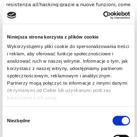
resistenza all’hacking grazie a nuove funzioni, come
la sua capacità di autenticare i segnali satellitari o
l’installazione di un sensore interno indipendente
dal fissaggio del movimento esterno.
Niniejsza strona korzysta z plików cookie
Il tachigrafo intelligente sarà installato sui veicoli
Wykorzystujemy pliki cookie do spersonalizowania treści
di nuova immatricolazione a partire da agosto
i reklam, aby oferować funkcje społecznościowe i
2023 e su quelli già in circolazione, che partecipano
analizować ruch w naszej witrynie. Informacje o tym, jak
al trasporto stradale internazionale, entro agosto
korzystasz z naszej witryny, udostępniamy partnerom
2025. Inoltre, dal 1° luglio 2026, i veicoli di peso
społecznościowym, reklamowym i analitycznym.
superiore a 2,4 tonnellate saranno obbligati ad
Partnerzy mogą połączyć te informacje z innymi danymi
avere moduli integrati.
otrzymanymi od Ciebie lub uzyskanymi podczas
korzystania z ich usług.
I requisiti per il registratore possono essere
diversi. Sono stabiliti in base alla marca del
Wybór
veicolo, dove viaggia, ecc.:
Niezbędne
zgody
Per autobus e autocarri che viaggiano su
rotte internazionali, è prevista la regola di