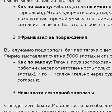
высчитывает из вашей зарплаты.
Как по закону:
Работодатель
не имеет 
перерасход. Чтобы удержать средства,
доказать ваш прямой умысел (например,
согласие на вычет. Без этого любые шт
«Франшиза» за повреждения
Вы случайно поцарапали бампер тягача о вет
Фирма выставляет счет на 5000 злотых и спис
Как по закону:
Тягач и груз застрахова
работник несет ответственность только 
злотых), и то — исключительно через с
согласию.
Невыплата секторной зарплаты
С введением Пакета Мобильности вам обязаны
(например, минимальную ставку Германии ил