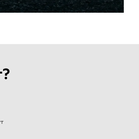
т?
ут