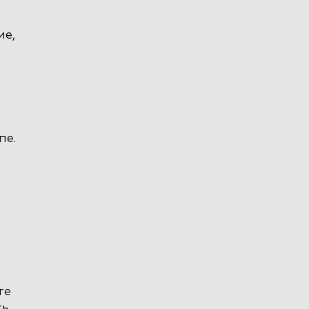
ие,
пе.
те
ть