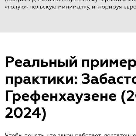
«голую» польскую минималку, игнорируя евро
Реальный пример
практики: Забаст
Грефенхаузене (
2024)
Чтобы понять, что закон работает, достаточн