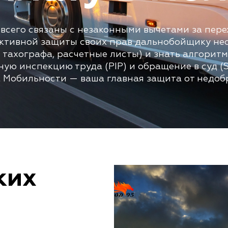
всего связаны с незаконными вычетами за пер
ективной защиты своих прав дальнобойщику н
 тахографа, расчетные листы) и знать алгорит
нную инспекцию труда (PIP) и обращение в суд (S
 Мобильности — ваша главная защита от недоб
ких