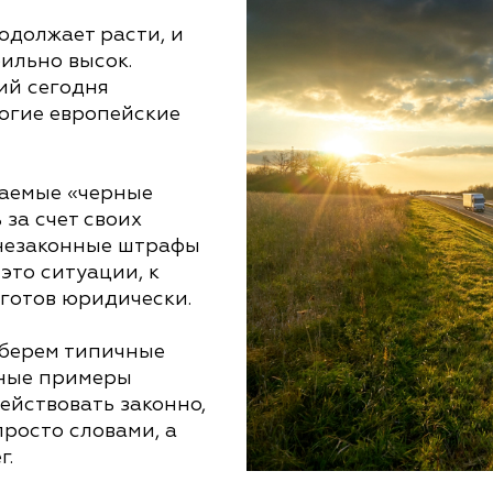
одолжает расти, и
ильно высок.
ий сегодня
огие европейские
ваемые «черные
за счет своих
 незаконные штрафы
это ситуации, к
готов юридически.
зберем типичные
ьные примеры
ействовать законно,
росто словами, а
г.