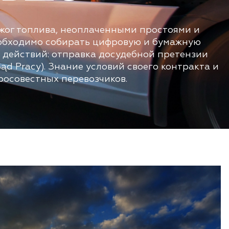
ежог топлива, неоплаченными простоями и
еобходимо собирать цифровую и бумажную
м действий: отправка досудебной претензии
ąd Pracy). Знание условий своего контракта и
росовестных перевозчиков.