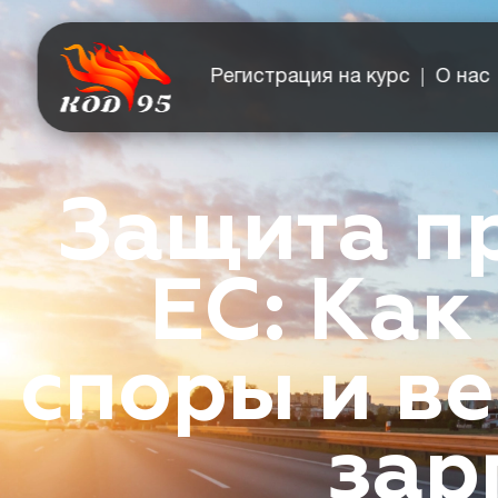
Регистрация на курс
О нас
Защита п
ЕС: Как
споры и в
зар