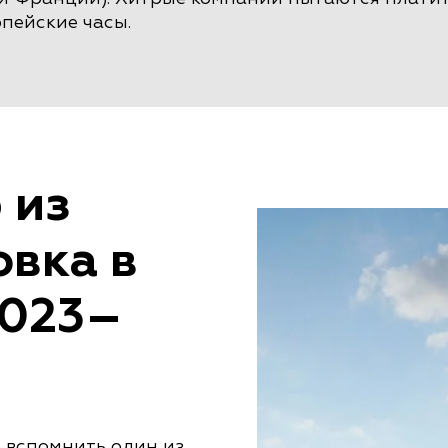
пейские часы.
 из
овка в
2023–
о вспомнить один из