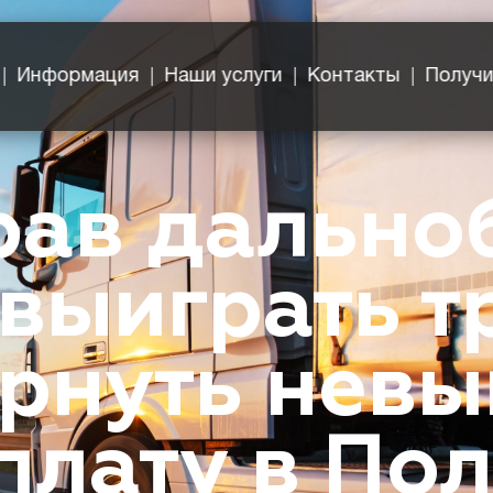
Информация
Наши услуги
Контакты
Получи
рав дально
 выиграть 
ернуть нев
плату в По