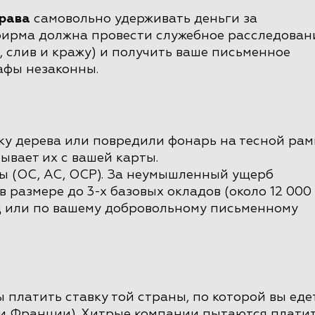
права
самовольно удерживать деньги за
 фирма должна провести служебное расследован
 слив и кражу) и получить ваше письменное
рафы незаконны.
ку дерева или повредили фонарь на тесной рам
ывает их с вашей карты.
ны (OC, AC, OCP). За неумышленный ущерб
в размере до 3-х базовых окладов (около 12 000
уд или по вашему добровольному письменному
 платить ставку той страны, по которой вы еде
и Франции). Хитрые компании пытаются плати