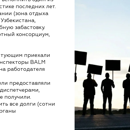
стике последних лет.
ании (зона отдыха
 Узбекистана,
бную забастовку.
ртный консорциум,
стующим приехали
инспекторы BALM
на работодателя
ли предоставляли
 диспетчерами,
не получили.
ть все долги (сотни
органы