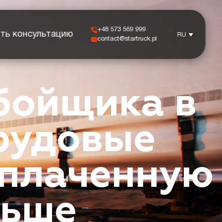
+48 573 569 999
ть консультацию
RU
contact@startruck.pl
бойщика в
трудовые
ыплаченную
льше