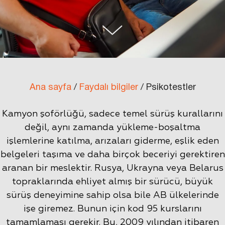
Kısa kurs
Uzun kurs
Uzun Kursu Sınavsız
Uzaktan uzun kursu:
Çip Kart
Oturma Kartı
Ana sayfa
/
Faydalı bilgiler
/
Psikotestler
Sürücüler için ADR Kursu
Voyvodalık Davetiyesi
Polonya’da Sürücü Belgesi Değişimi
Kamyon şoförlüğü, sadece temel sürüş kurallarını
Mark`ın sürücü kursundaek sürüş eğitimi
değil, aynı zamanda yükleme-boşaltma
Litvanya’dan Polonya KOD95’e Geçiş Eğitimi
Avrupa’da Şoför İşi
işlemlerine katılma, arızaları giderme, eşlik eden
belgeleri taşıma ve daha birçok beceriyi gerektiren
aranan bir meslektir. Rusya, Ukrayna veya Belarus
topraklarında ehliyet almış bir sürücü, büyük
sürüş deneyimine sahip olsa bile AB ülkelerinde
işe giremez. Bunun için kod 95 kurslarını
tamamlaması gerekir. Bu, 2009 yılından itibaren