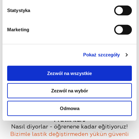
Statystyka
Teorik kurs
Uzun yıllar sürücülük deneyimine sahip ve
Marketing
öğretmenlik diploması olan
eğitmenimiz
,
tüm bilgileri açık ve anlaşılır bir şekilde
aktaracaktır.
Pokaż szczegóły
Zezwól na wszystkie
Zezwól na wybór
Odmowa
Pratik kurs
Nasıl diyorlar - öğrenene kadar eğitiyoruz!
Bizimle lastik değiştirmeden yükün güvenli