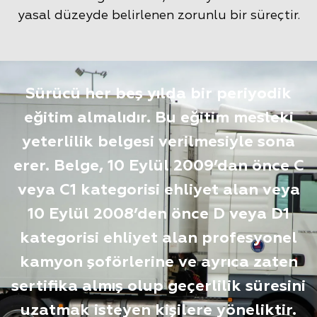
yasal düzeyde belirlenen zorunlu bir süreçtir.
Sürücü her beş yılda bir periyodik
eğitim almalıdır. Bu eğitim mesleki
yeterlilik belgesi verilmesiyle sona
erer. Belge, 10 Eylül 2009’dan önce C
veya C1 kategorisi ehliyet alan veya
10 Eylül 2008’den önce D veya D1
kategorisi ehliyet alan profesyonel
kamyon şoförlerine ve ayrıca zaten
sertifika almış olup geçerlilik süresini
uzatmak isteyen kişilere yöneliktir.