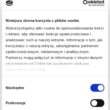
Niniejsza strona korzysta z plików cookie
Wykorzystujemy pliki cookie do spersonalizowania treści
i reklam, aby oferować funkcje społecznościowe i
analizować ruch w naszej witrynie. Informacje o tym, jak
korzystasz z naszej witryny, udostępniamy partnerom
społecznościowym, reklamowym i analitycznym.
Psikoteknik testler
Partnerzy mogą połączyć te informacje z innymi danymi
Bizim okulumuzda kadrolu bir
psikolog
otrzymanymi od Ciebie lub uzyskanymi podczas
çalışmaktadır
korzystania z ich usług.
Wybór
Niezbędne
zgody
Preferencje