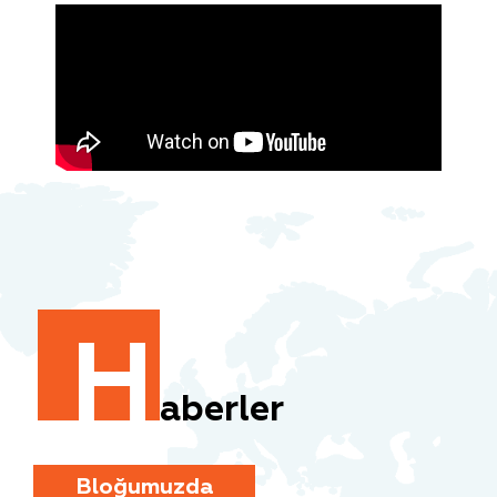
H
aberler
Bloğumuzda