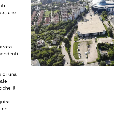
nti
ale, che
lerata
pondenti
e di una
iale
che, il
guire
anni.