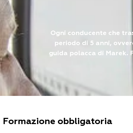
Ogni conducente che tras
periodo di 5 anni, ovver
guida polacca di Marek. P
Formazione obbligatoria