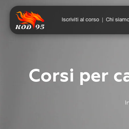
Facebook
YouTube
Instagram
TikTok
Iscriviti al corso
Chi siam
Corsi per c
I