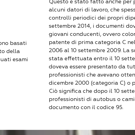
Questo è stato fatto anche per 
alcuni datori di lavoro, che spes
controlli periodici dei propri dip
settembre 2014, i documenti dov
giovani conducenti, ovvero colo
patente di prima categoria C nel
sono basati
2006 al 10 settembre 2009. La s
to della
stata effettuata entro il 10 sett
tuati esami
doveva essere presentato da tut
professionisti che avevano otten
dicembre 2000 (categoria C) o pr
Ciò significa che dopo il 10 sett
professionisti di autobus o cam
documento con il codice 95.