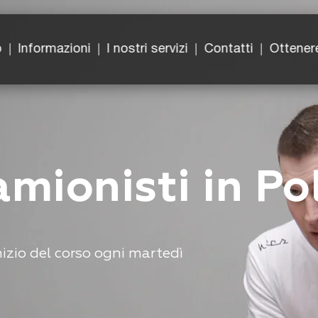
o
Informazioni
I nostri servizi
Contatti
Ottenere
amionisti in Po
nizio del corso ogni martedì