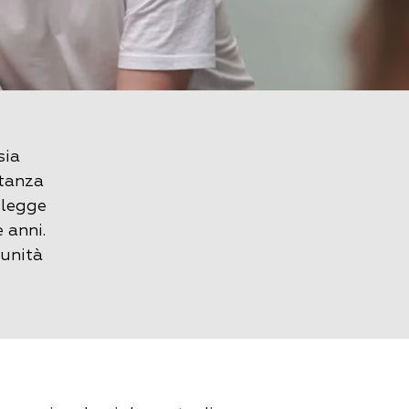
sia
rtanza
 legge
 anni.
tunità