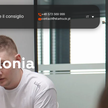
+48 573 569 999
 il consiglio
IT
contact@startruck.pl
lonia