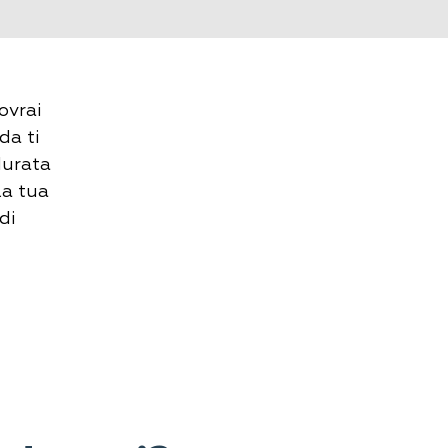
ovrai
da ti
durata
la tua
di