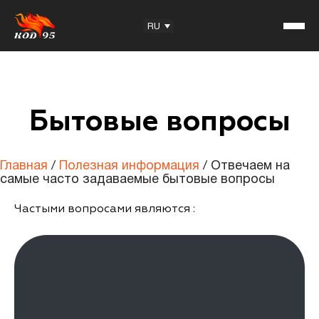
Facebook
YouTube
Instagram
TikTok
RU
Бытовые вопросы
KOD95 — Товарный знак
Учебный центр
Главная
/
Полезная информация
/
Отвечаем на
Отзывы
самые часто задаваемые бытовые вопросы
Предложение для партнёров
Частыми вопросами являются :
Полезная информация
Статьи
Вопросы на экзамен