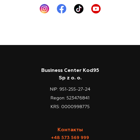
Business Center Kod95
Sp z o. o.
NIP: 951-255-27-24
Regon: 523476841
KRS: 0000998775
Контакты
+48 573 569 999