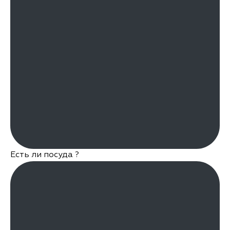
Короткий курс
Длинный курс
Длинный курс без экзамена
Длинный курс онлайн
Чип карта
Карта побыту
Курс АДР
Воеводское приглашение
Замена водительского удостоверения
Дополнительное вождение
Переобучение с литовского
Трудоустройство
Есть ли посуда ?