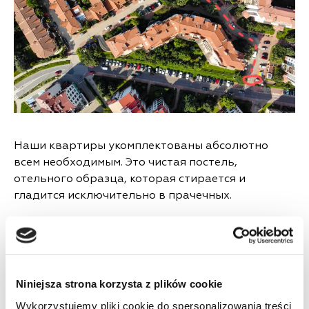
Наши квартиры укомплектованы абсолютно
всем необходимым. Это чистая постель,
отельного образца, которая стирается и
гладится исключительно в прачечных.
Посуды полный комплект: чашки, тарелки, вилки,
сковородки, кастрюли . Есть абсолютно все.
Интернет самый быстрый 1 гБ/сек , поэтому с
Niniejsza strona korzysta z plików cookie
этим проблем нету тоже.
Wykorzystujemy pliki cookie do spersonalizowania treści